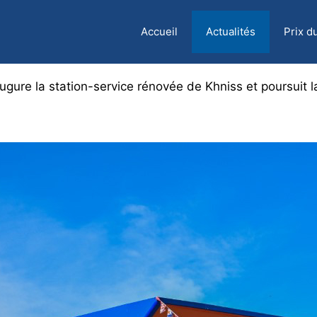
Accueil
Actualités
Prix d
gure la station-service rénovée de Khniss et poursuit 