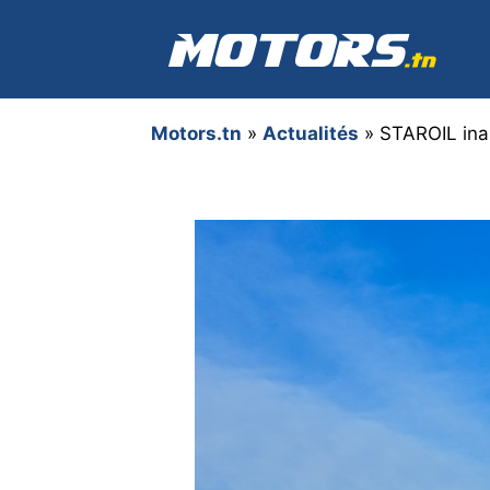
Aller
au
contenu
Motors.tn
»
Actualités
»
STAROIL inau