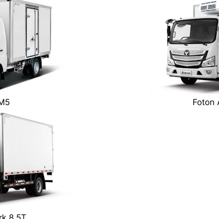
TM5
Foton
k 8.5T