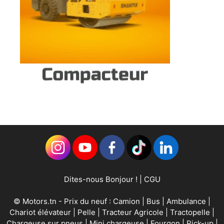
Dites-nous Bonjour !
|
CGU
©
Motors.tn
- Prix du neuf :
Camion
|
Bus
|
Ambulance
|
Chariot élévateur
|
Pelle
|
Tracteur Agricole
|
Tractopelle
|
Chargeuse sur pneus
|
Mini chargeuse
|
Fourgon
|
Pick-up
|