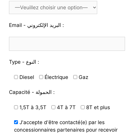
Email - البريد الإلكتروني :
Type - النوع :
Diesel
Électrique
Gaz
Capacité - الحمولة :
1,5T à 3,5T
4T à 7T
8T et plus
J'accepte d'être contacté(e) par les
concessionnaires partenaires pour recevoir