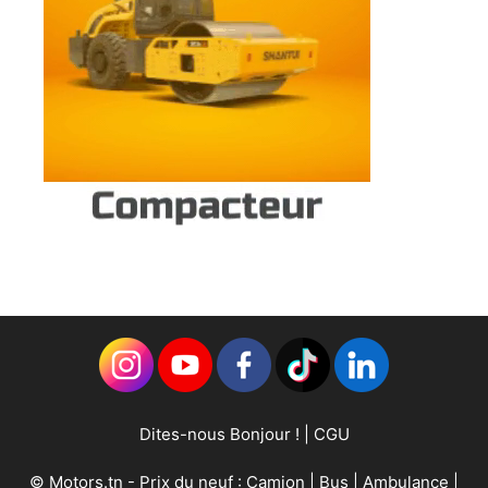
Dites-nous Bonjour !
|
CGU
©
Motors.tn
- Prix du neuf :
Camion
|
Bus
|
Ambulance
|