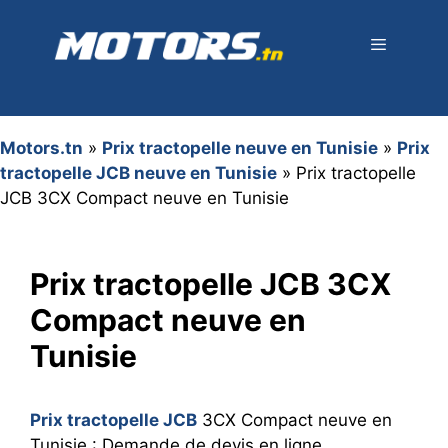
Aller
au
contenu
Menu
Motors.tn
»
Prix tractopelle neuve en Tunisie
»
Prix
tractopelle JCB neuve en Tunisie
»
Prix tractopelle
JCB 3CX Compact neuve en Tunisie
Prix tractopelle JCB 3CX
Compact neuve en
Tunisie
Prix tractopelle JCB
3CX Compact neuve en
Tunisie : Demande de devis en ligne,