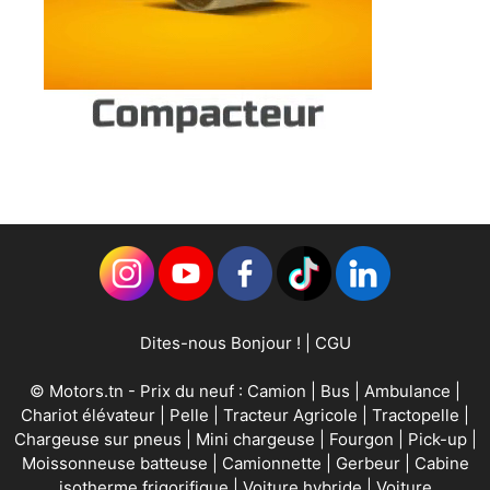
Dites-nous Bonjour !
|
CGU
©
Motors.tn
- Prix du neuf :
Camion
|
Bus
|
Ambulance
|
Chariot élévateur
|
Pelle
|
Tracteur Agricole
|
Tractopelle
|
Chargeuse sur pneus
|
Mini chargeuse
|
Fourgon
|
Pick-up
|
Moissonneuse batteuse
|
Camionnette
|
Gerbeur
|
Cabine
isotherme frigorifique
|
Voiture hybride
|
Voiture