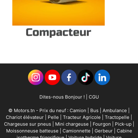
Dites-nous Bonjour !
|
CGU
©
Motors.tn
- Prix du neuf :
Camion
|
Bus
|
Ambulance
|
Chariot élévateur
|
Pelle
|
Tracteur Agricole
|
Tractopelle
|
Chargeuse sur pneus
|
Mini chargeuse
|
Fourgon
|
Pick-up
|
Moissonneuse batteuse
|
Camionnette
|
Gerbeur
|
Cabine
isotherme frigorifique
|
Voiture hybride
|
Voiture