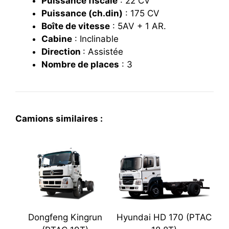
Puissance fiscale
: 22 CV
Puissance (ch.din)
: 175 CV
Boîte de vitesse
: 5AV + 1 AR.
Cabine
: I
nclinable
Direction
: Assistée
Nombre de places
:
3
Camions similaires :
Dongfeng Kingrun
Hyundai HD 170 (PTAC