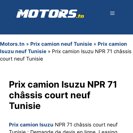
Aller
au
contenu
Menu
Motors.tn
»
Prix camion neuf Tunisie
»
Prix camion
Isuzu neuf Tunisie
»
Prix camion Isuzu NPR 71 châssis
court neuf Tunisie
Prix camion Isuzu NPR 71
châssis court neuf
Tunisie
Prix camion Isuzu
NPR 71 châssis court neuf
Tunisie : Demande de devis en ligne, Leasing