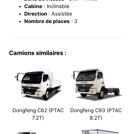
Cabine
: I
nclinable
Direction
: Assistée
Nombre de places
:
3
Camions similaires :
Dongfeng C62 (PTAC
Dongfeng C93 (PTAC
7.2T)
8.2T)