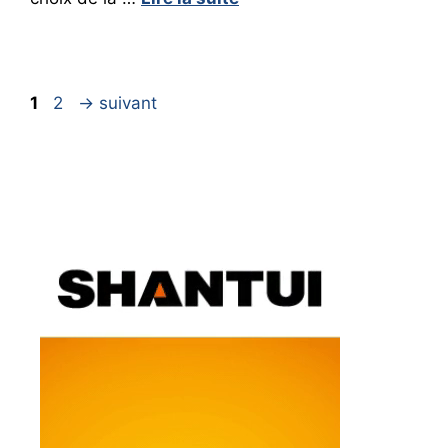
Page
Page
1
2
→
suivant