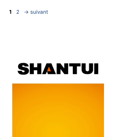
Page
Page
1
2
→
suivant