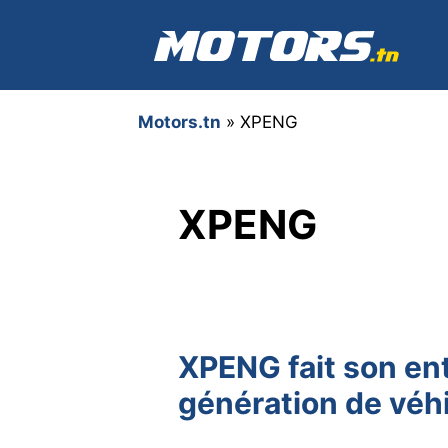
Aller
au
contenu
Motors.tn
»
XPENG
XPENG
XPENG fait son ent
génération de véhi